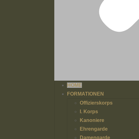
HOME
FORMATIONEN
Offizierskorps
I. Korps
Kanoniere
Ehrengarde
Damengarde