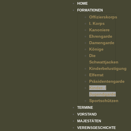
HOME
FORMATIONEN
Offizierskorps
I. Korps
Kanoniere
Ehrengarde
Damengarde
Könige
Die
Schwattjacken
Kinderbelustigung
Elferrat
Präsidentengarde
Kinder- /
Jugendgarde
Sportschützen
TERMINE
VORSTAND
MAJESTÄTEN
VEREINSGESCHICHTE