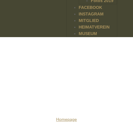
Fotos 2019
FACEBOOK
INSTAGRAM
MITGLIED
HEIMATVEREIN
MUSEUM
Staffelübergabe in der
Kinderbelustigung des
BSHV: Veltmann übergibt
an Serries
Homepage