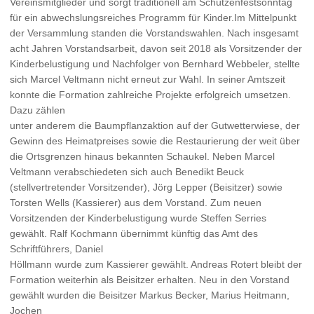
Vereinsmitglieder und sorgt traditionell am Schützenfestsonntag
für ein abwechslungsreiches Programm für Kinder.Im Mittelpunkt
der Versammlung standen die Vorstandswahlen. Nach insgesamt
acht Jahren Vorstandsarbeit, davon seit 2018 als Vorsitzender der
Kinderbelustigung und Nachfolger von Bernhard Webbeler, stellte
sich Marcel Veltmann nicht erneut zur Wahl. In seiner Amtszeit
konnte die Formation zahlreiche Projekte erfolgreich umsetzen.
Dazu zählen
unter anderem die Baumpflanzaktion auf der Gutwetterwiese, der
Gewinn des Heimatpreises sowie die Restaurierung der weit über
die Ortsgrenzen hinaus bekannten Schaukel. Neben Marcel
Veltmann verabschiedeten sich auch Benedikt Beuck
(stellvertretender Vorsitzender), Jörg Lepper (Beisitzer) sowie
Torsten Wells (Kassierer) aus dem Vorstand. Zum neuen
Vorsitzenden der Kinderbelustigung wurde Steffen Serries
gewählt. Ralf Kochmann übernimmt künftig das Amt des
Schriftführers, Daniel
Höllmann wurde zum Kassierer gewählt. Andreas Rotert bleibt der
Formation weiterhin als Beisitzer erhalten. Neu in den Vorstand
gewählt wurden die Beisitzer Markus Becker, Marius Heitmann,
Jochen