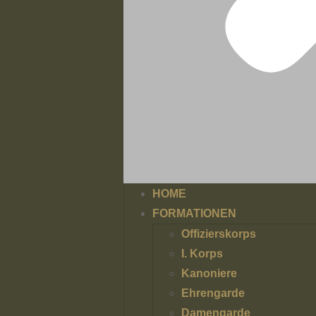
HOME
FORMATIONEN
Offizierskorps
I. Korps
Kanoniere
Ehrengarde
Damengarde