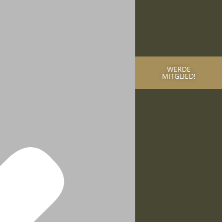
WERDE
MITGLIED!