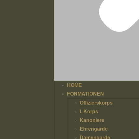
HOME
FORMATIONEN
Offizierskorps
I. Korps
Kanoniere
Ehrengarde
Damengarde