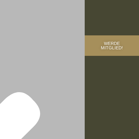
WERDE
MITGLIED!