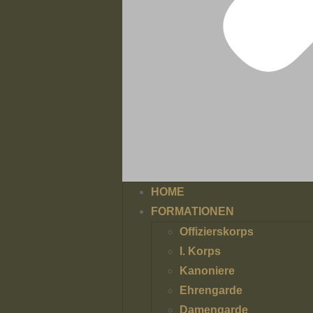
HOME
FORMATIONEN
Offizierskorps
I. Korps
Kanoniere
Ehrengarde
Damengarde